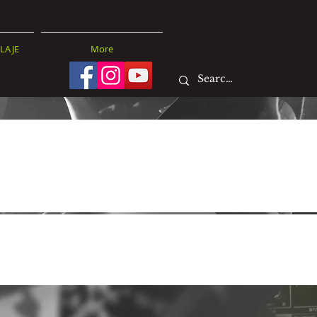
LAJE
More