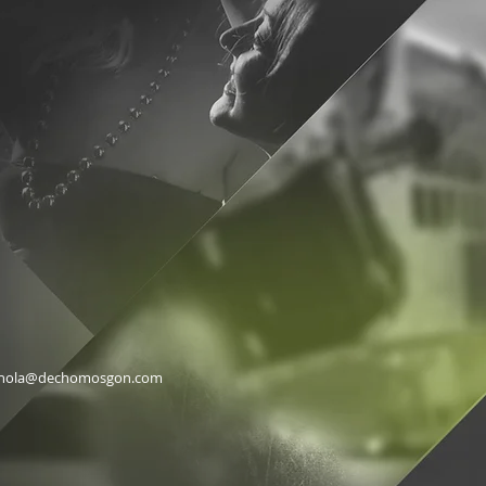
hola@dechomosgon.com